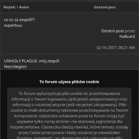
Wątek: / Autor
Ostatni post
co to za zespół??
superbuu
Ostatni post
przez
Hallvard
02-16-2007, 08:21 AM
UNHOLY PLAGUE- mój zespół
Necrolegion
Ostatni post
przez
Necrolegion
To forum używa plików cookie
01-17-2007, 07:32 PM
To forum wykorzystuje pliki cookie do przechowywania
informacji o Twoim logowaniu (jeśli jesteś zarejestrowany) oraz
Mastabah- najszybszy zespół świata?
informacji o ostatniej wizycie (jeśli nie jesteś zalogowany). Pliki
Belzebub
cookie to małe dokumenty tekstowe przechowywane na Twoim
Ostatni post
przez
komputerze; ciasteczka ustawiane przez to forum mogą być
Necroblood
używane tylko na tej stronie i nie stanowią zagrożenia dla
bezpieczeństwa. Ciasteczka śledzą również, które tematy zostały
01-31-2005, 07:50 PM
przez Ciebie przeczytane i kiedy ostatnio je odwiedziłeś.
Prosimy, potwierdź, czy akceptujesz lub odrzucasz te pliki