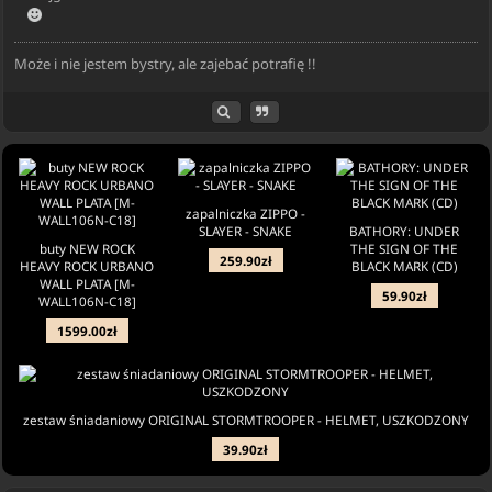
Może i nie jestem bystry, ale zajebać potrafię !!
zapalniczka ZIPPO -
SLAYER - SNAKE
BATHORY: UNDER
buty NEW ROCK
THE SIGN OF THE
259.90zł
HEAVY ROCK URBANO
BLACK MARK (CD)
WALL PLATA [M-
59.90zł
WALL106N-C18]
1599.00zł
zestaw śniadaniowy ORIGINAL STORMTROOPER - HELMET, USZKODZONY
39.90zł