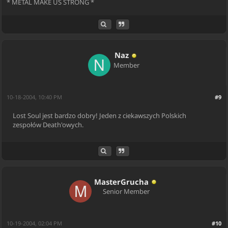
* METAL MAKE US STRONG *
Naz
Member
10-18-2004, 10:40 PM
#9
Lost Soul jest bardzo dobry! Jeden z ciekawszych Polskich
zespołów Death'owych.
MasterGrucha
Senior Member
10-19-2004, 02:04 PM
#10