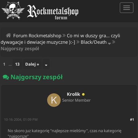
Forum Rockmetalshop
Co mi w duszy gra... czyli
dywagacje i dewiacje muzyczne }:-]
Black/Death
Najgorszy zespół
1
…
13
Dalej »
Najgorszy zespół
Krolik
Senior Member
10-16-2004, 01:09 PM
#1
No skoro juz kategorię "najlepsze mieliśmy", czas na kategorię
"najgorsze"