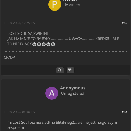
Member
10-20-2004, 12:25 PM
#12
LOST SOUL SĄ ŚWIETNI
JAK NA MNIE TO BY BYŁY ................... UWAGA.............. KREDKI!!! ALE
TO NIE BLACK
CP/DP
Anonymous
Unregistered
10-20-2004, 04:50 PM
#13
mi Lost Soul też nie siadł na Blitzkrieg2... ale nie jest najgorszym
zespołem