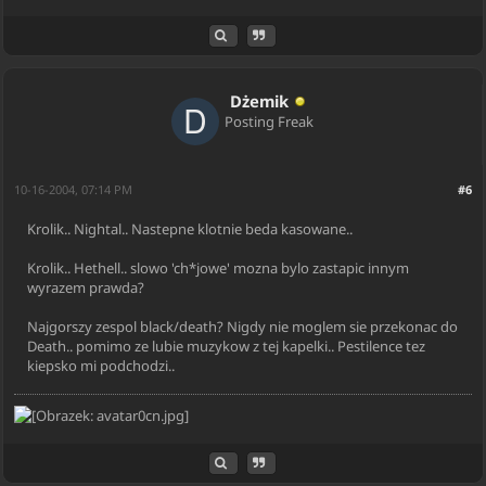
Dżemik
Posting Freak
10-16-2004, 07:14 PM
#6
Krolik.. Nightal.. Nastepne klotnie beda kasowane..
Krolik.. Hethell.. slowo 'ch*jowe' mozna bylo zastapic innym
wyrazem prawda?
Najgorszy zespol black/death? Nigdy nie moglem sie przekonac do
Death.. pomimo ze lubie muzykow z tej kapelki.. Pestilence tez
kiepsko mi podchodzi..