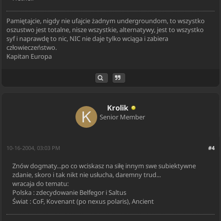
Pamiętajcie, nigdy nie ufajcie żadnym undergroundom, to wszystko
oszustwo jest totalne, nisze wszystkie, alternatywy, jest to wszystko
syf i naprawdę to nic, NIC nie daje tylko wciąga i zabiera
człowieczeństwo.
Kapitan Europa
Krolik
Senior Member
10-16-2004, 03:03 PM
#4
Znów dogmaty...po co wciskasz na siłę innym swe subiektywne
zdanie, skoro i tak nikt nie usłucha, daremny trud...
wracaja do tematu:
Polska : zdecydowanie Belfegor i Saltus
Świat : CoF, Kovenant (po nexus polaris), Ancient