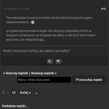
10-20-2004, 10:24 PM
#15
Twa edukacja muzyczna widac nie jest jeszcze wystarczajaco
zaawansowana...
p.s gwoli sprostowania topic ten dotyczy zespołów, które w
waszym mniemaniu sa chujowe do bólu, a nie tych które wam
poprostu sie niepodobają...
Może i nie jestem bystry, ale zajebać potrafię !!
«
Starszy wątek
|
Nowszy wątek
»
1
…
13
Dalej »
Podobne wątki…