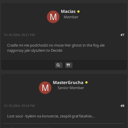
Macias
Member
10-18-2004, 09:21 PM
#7
Cradle mi nie podchodzi no moze Her ghost in the fog ale
najgorszy jaki slyszlem to Decide
MasterGrucha
Senior Member
10-18-2004, 09:54 PM
#8
Lost soul - byłem na koncercie, zespół grał fatalnie...