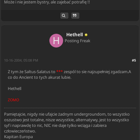
Może i nie jestem bystry, ale zajebać potrafię !!
Hethell
Posting Freak
10-16-2004, 05:08 PM
#5
Z tym że Saltus-Salatus to
***
zespól to sie najzupełniej zgadzam.A
co do Ancient to tych akurat lubie.
Hethell
ZOMO
Pamiętajcie, nigdy nie ufajcie żadnym undergroundom, to wszystko
oszustwo jest totalne, nisze wszystkie, alternatywy, jest to wszystko
syf i naprawdę to nic, NIC nie daje tylko wciąga i zabiera
człowieczeństwo.
Kapitan Europa