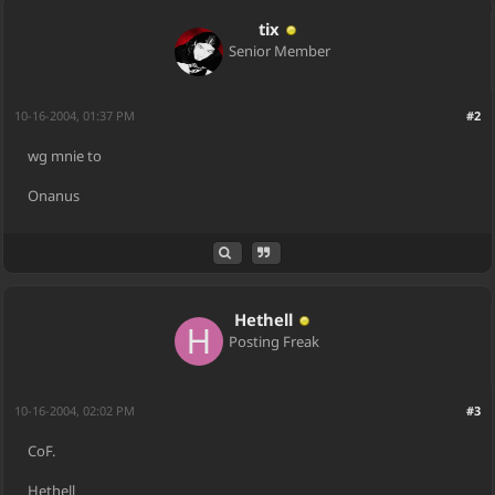
tix
Senior Member
10-16-2004, 01:37 PM
#2
wg mnie to
Onanus
Hethell
Posting Freak
10-16-2004, 02:02 PM
#3
CoF.
Hethell