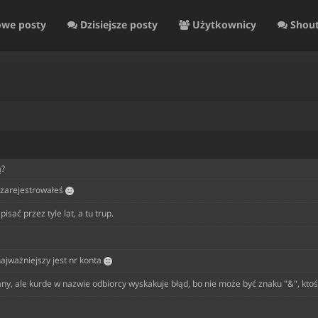
we posty
Dzisiejsze posty
Użytkownicy
Shou
ą?
ę zarejestrowałeś
ać przez tyle lat, a tu trup.
najważniejszy jest nr konta
ny, ale kurde w nazwie odbiorcy wyskakuje błąd, bo nie może być znaku "&", ktoś