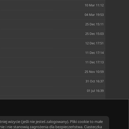
10 Mar 11:12
04 Mar 19:53
25 Dec 15:11
25 Dec 15:03
12 Dec 17:51
11 Dec 17:14
11 Dec 17:13
25 Nov 10:59
31 Oct 16:37
01 Jul 16:39
22 Jun 12:52
21 Jun 20:07
23 Mar 10:17
ej wizycie (jeśli nie jesteś zalogowany). Pliki cookie to małe
 i nie stanowią zagrożenia dla bezpieczeństwa. Ciasteczka