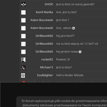
SHOX!
Jest tu ktoś ze starej gwardii?
Kamil Mańka
Ave. Jest tu kto?
Adam Baczewski
Jest ktoś ?
Adam Baczewski
Ave , witam
GirlBeast666
hej jest ktoś??
GirlBeast666
ma tu ktoś więcej niż 12 lat?? xd
GirlBeast666
hej jestem nowa
rocket92
Powitać ;D
Michael X
Jest tu ktos?
Soulblighter
Hell-o Kinder Metale
Mr. Storm Breaker
Hej Hej żyje tu ktoś jeszcze?
northerr
Witam, mam na sprzedaż sporo płyt.
h
xOgorak666
Siema
To forum wykorzystuje pliki cookie do przechowywania informac
dokumenty tekstowe przechowywane na Twoim komputerze; ci