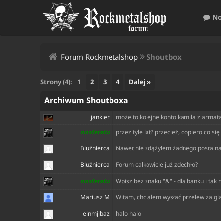
No
Forum Rockmetalshop
Shoutbox
Strony (4):
1
2
3
4
Dalej »
Archiwum Shoutboxa
jankier
może to kolejne konto kamila z armat
nosferatu
przez tyle lat? przecież, dopiero co si
Bluźnierca
Nawet nie zdążyłem żadnego posta napis
Bluźnierca
Forum całkowicie już zdechło?
nosferatu
Wpisz bez znaku "&" - dla banku i tak 
Mariusz M
Witam, chciałem wysłać przelew za gla
einmjibaz
halo halo