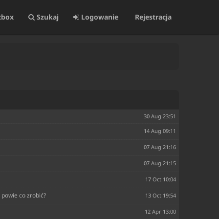
tbox
Szukaj
Logowanie
Rejestracja
30 Aug 23:51
14 Aug 09:11
07 Aug 21:16
07 Aug 21:15
17 Oct 10:04
 powie co zrobić?
13 Oct 19:54
12 Apr 13:00